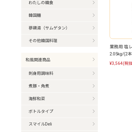
わたしの韓食
韓国麺
蔘鶏湯（サムゲタン）
その他韓国料理
業務用 塩
2.05kg/(2
和風関連商品
¥3,564
(税抜
刺身用調味料
煮豚・角煮
海鮮和菜
ボトルタイプ
スマイルDeli