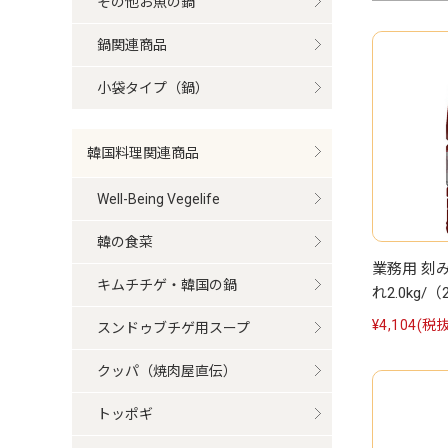
その他お魚の鍋
鍋関連商品
小袋タイプ（鍋）
韓国料理関連商品
Well-Being Vegelife
韓の食菜
業務用 刻
キムチチゲ・韓国の鍋
れ2.0kg/
¥4,104
(税抜
スンドゥブチゲ用スープ
クッパ（焼肉屋直伝）
トッポギ