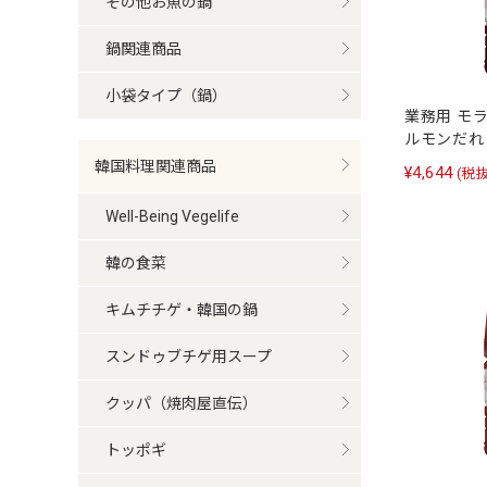
その他お魚の鍋
鍋関連商品
小袋タイプ（鍋）
業務用 モ
ルモンだれ 2
韓国料理関連商品
¥4,644
(税抜
Well-Being Vegelife
韓の食菜
キムチチゲ・韓国の鍋
スンドゥブチゲ用スープ
クッパ（焼肉屋直伝）
トッポギ