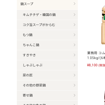
鍋スープ
キムチチゲ・韓国の鍋
コク旨スープがからむ
もつ鍋
ちゃんこ鍋
業務用 コ
すきやき
1.05kg/(
¥8,100
しゃぶしゃぶ
(税抜
菜の匠
その他の野菜鍋
寄せ鍋