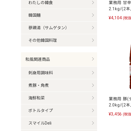
わたしの韓食
業務用 甘
2.1kg/(2
韓国麺
¥4,104
(税抜
蔘鶏湯（サムゲタン）
その他韓国料理
和風関連商品
刺身用調味料
煮豚・角煮
海鮮和菜
業務用 豚
2.0kg/(2
ボトルタイプ
¥3,456
(税抜
スマイルDeli