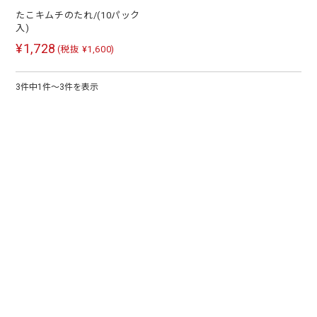
たこキムチのたれ/(10パック
入)
¥1,728
(税抜 ¥1,600)
3件中1件～3件を表示