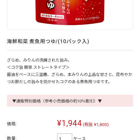
海鮮和菜 煮魚用つゆ/(10パック入)
ざらめ、みりんの洗練された旨み。
＜コク旨 簡単 ストレートタイプ＞
醤油をベースに三温糖、ざらめ、本みりんの上品な甘さと、昆布やか
つお節だしの旨みを効かせたコクのある煮魚用つゆです。
▼通販特別価格（参考小売価格の約10％割引）▼
¥1,944
価格:
(税抜 ¥1,800)
数量:
ケース