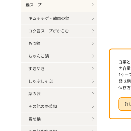
鍋スープ
キムチチゲ・韓国の鍋
コク旨スープがからむ
もつ鍋
ちゃんこ鍋
白菜と大
内容量:
すきやき
1ケー
しゃぶしゃぶ
賞味期
保存方
菜の匠
詳
その他の野菜鍋
寄せ鍋