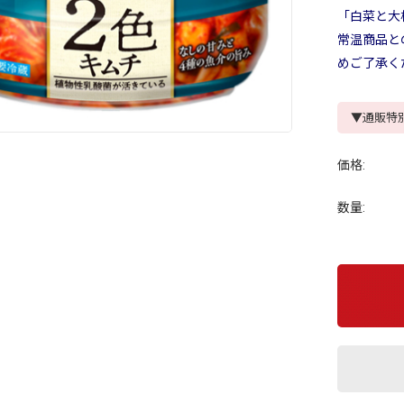
「白菜と大根
常温商品と
めご了承く
▼通販特
価格:
数量: