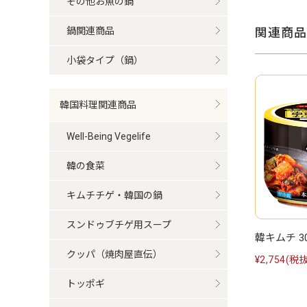
その他お魚の鍋
鍋関連商品
関連商品
小袋タイプ（鍋）
韓国料理関連商品
Well-Being Vegelife
韓の食菜
キムチチゲ・韓国の鍋
スンドゥブチゲ用スープ
韓キムチ 30
クッパ（焼肉屋直伝）
¥2,754
(税抜
トッポギ