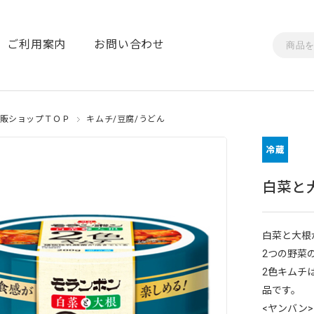
ご利用案内
お問い合わせ
販ショップＴＯＰ
キムチ/豆腐/うどん
白菜と大
白菜と大根
2つの野菜
2色キムチ
品です。
<ヤンバン