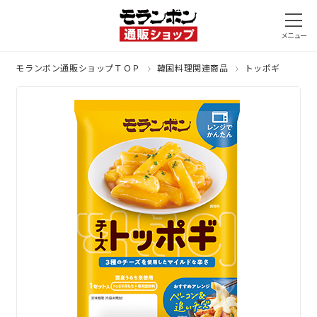
モランボン通販ショップＴＯＰ
韓国料理関連商品
トッポギ