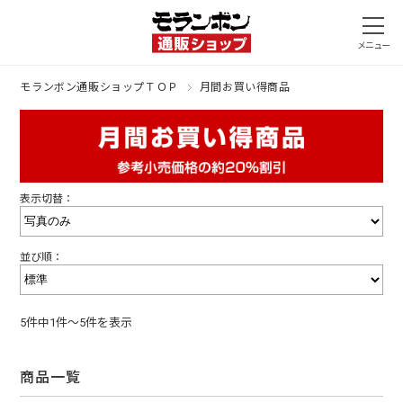
モランボン通販ショップＴＯＰ
月間お買い得商品
表示切替：
並び順：
5件中1件～5件を表示
商品一覧