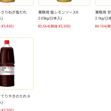
っさりねぎ塩だれ
業務用 塩レモンソースR
業務用 
入)
2.05kg/(2本入)
2.1kg/(2
 ¥3,400)
¥3,564
(税抜 ¥3,300)
¥4,104
(税
クてりやきのたれ R
入)
 ¥3,300)