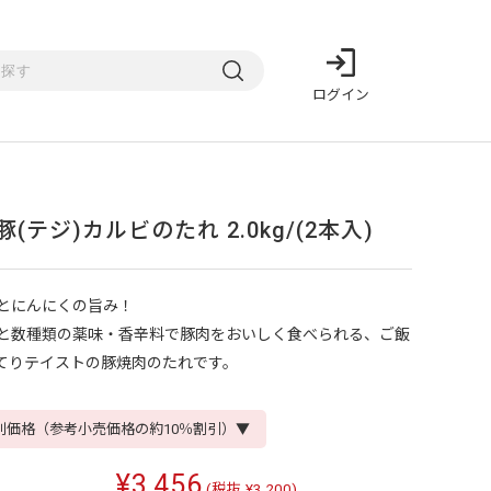
ログイン
豚(テジ)カルビのたれ 2.0kg/(2本入)
とにんにくの旨み！
と数種類の薬味・香辛料で豚肉をおいしく食べられる、ご飯
てりテイストの豚焼肉のたれです。
別価格（参考小売価格の約10％割引）▼
¥3,456
(税抜 ¥3,200)