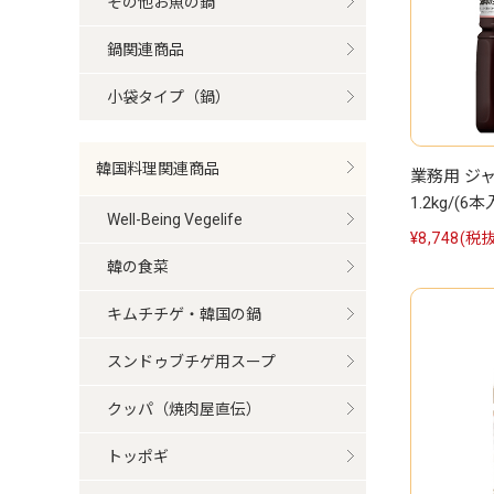
その他お魚の鍋
鍋関連商品
小袋タイプ（鍋）
韓国料理関連商品
業務用 ジ
1.2kg/(6本
Well-Being Vegelife
¥8,748
(税抜
韓の食菜
キムチチゲ・韓国の鍋
スンドゥブチゲ用スープ
クッパ（焼肉屋直伝）
トッポギ