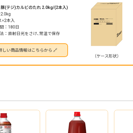
豚(テジ)カルビのたれ 2.0kg/(2本入)
2.0kg
ス=2本入
間：180日
法：直射日光をさけ､常温で保存
詳しい商品情報はこちらから 🔗
（ケース形状）