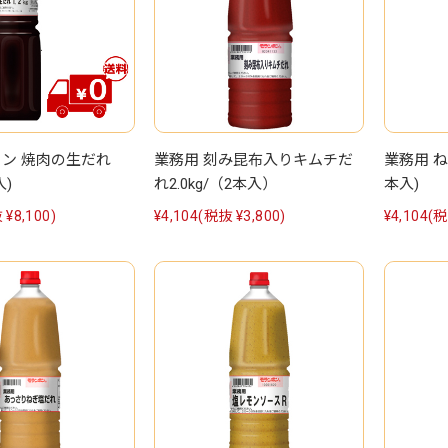
ャン 焼肉の生だれ
業務用 刻み昆布入りキムチだ
業務用 ねぎ
入)
れ2.0kg/（2本入）
本入)
 ¥8,100)
¥4,104
(税抜 ¥3,800)
¥4,104
(税