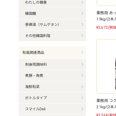
わたしの韓食
業務用 あ
韓国麺
1.9kg/(2本
蔘鶏湯（サムゲタン）
¥3,672
(税抜
その他韓国料理
和風関連商品
刺身用調味料
煮豚・角煮
海鮮和菜
ボトルタイプ
業務用 コ
2.1kg/(2本
スマイルDeli
¥3,564
(税抜